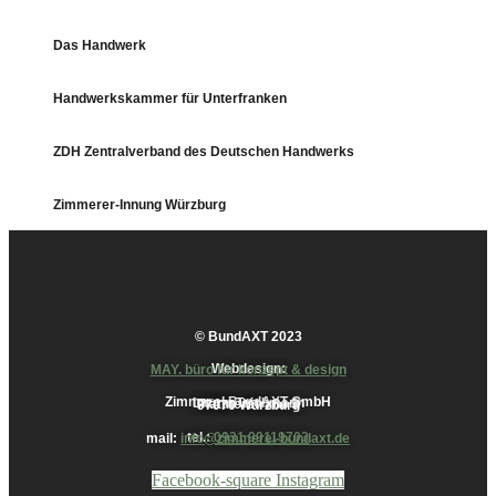
Das Handwerk
Handwerkskammer für Unterfranken
ZDH Zentralverband des Deutschen Handwerks
Zimmerer-Innung Würzburg
© BundAXT 2023
Webdesign:
MAY. büro für konzept & design
Zimmerei BundAXT GmbH
Laurin Teichmann
Plattnerstraße 3
97070 Würzburg
tel.:
0931 99119703
mail:
info@zimmerei-bundaxt.de
Facebook-square
Instagram